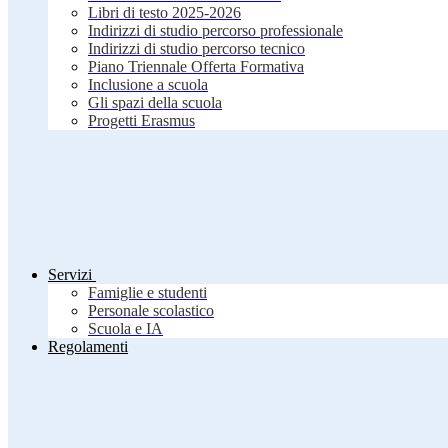
Libri di testo 2025-2026
Indirizzi di studio percorso professionale
Indirizzi di studio percorso tecnico
Piano Triennale Offerta Formativa
Inclusione a scuola
Gli spazi della scuola
Progetti Erasmus
Servizi
Famiglie e studenti
Personale scolastico
Scuola e IA
Regolamenti