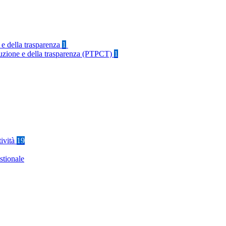
 e della trasparenza
1
rruzione e della trasparenza (PTPCT)
1
tività
19
stionale