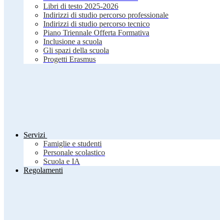
Libri di testo 2025-2026
Indirizzi di studio percorso professionale
Indirizzi di studio percorso tecnico
Piano Triennale Offerta Formativa
Inclusione a scuola
Gli spazi della scuola
Progetti Erasmus
Servizi
Famiglie e studenti
Personale scolastico
Scuola e IA
Regolamenti