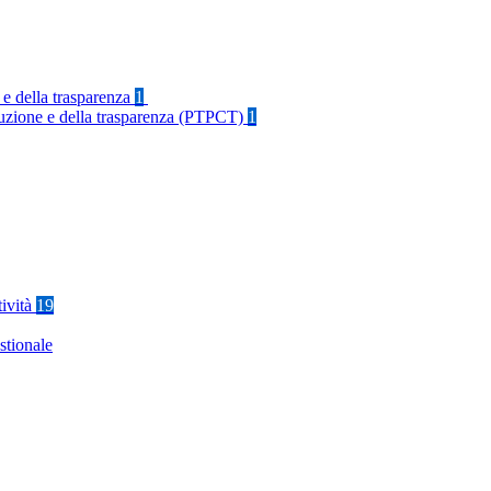
 e della trasparenza
1
rruzione e della trasparenza (PTPCT)
1
tività
19
stionale