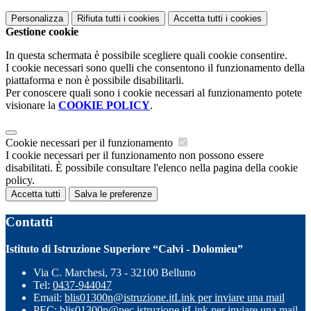
Personalizza
Rifiuta tutti
i cookies
Accetta tutti
i cookies
Gestione cookie
In questa schermata è possibile scegliere quali cookie consentire.
I cookie necessari sono quelli che consentono il funzionamento della
piattaforma e non è possibile disabilitarli.
Per conoscere quali sono i cookie necessari al funzionamento potete
visionare la
COOKIE POLICY
.
Cookie necessari per il funzionamento
I cookie necessari per il funzionamento non possono essere
disabilitati. È possibile consultare l'elenco nella pagina della cookie
policy.
Accetta tutti
Salva le preferenze
Contatti
Istituto di Istruzione Superiore “Calvi - Dolomieu”
Via C. Marchesi, 73 - 32100 Belluno
Tel:
0437-944047
Email:
blis01300n@istruzione.it
Link per inviare una mail
PEC:
blis01300n@pec.istruzione.it
Link per inviare una mail