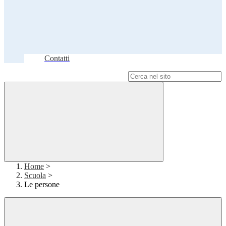
Contatti
Campo di ricerca per le pagine del sito
Home
>
Scuola
>
Le persone