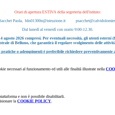
Orari di apertura ESTIVA della segreteria dell'istituto:
 Sacchet Paola,
blis01300n@istruzione.it
psacchet@calvidolomieu
Dal lunedì al venerdì con orario 9:00-12.30.
agosto 2026 compresi. Per eventuali necessità, gli utenti esterni (fa
ntrale di Belluno, che garantirà il regolare svolgimento delle attivit
i pratiche o adempimenti è preferibile richiedere preventivament
kie necessari al funzionamento ed utili alle finalità illustrate nella
COO
attaforma e non è possibile disabilitarli.
isionare la
COOKIE POLICY
.