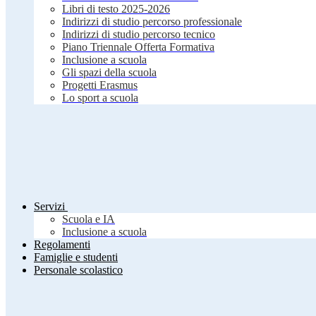
Libri di testo 2025-2026
Indirizzi di studio percorso professionale
Indirizzi di studio percorso tecnico
Piano Triennale Offerta Formativa
Inclusione a scuola
Gli spazi della scuola
Progetti Erasmus
Lo sport a scuola
Servizi
Scuola e IA
Inclusione a scuola
Regolamenti
Famiglie e studenti
Personale scolastico