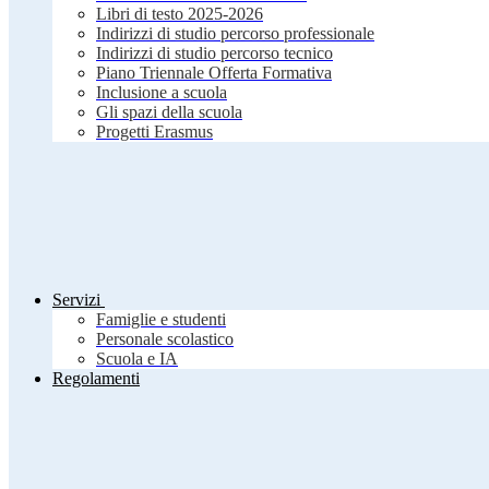
Libri di testo 2025-2026
Indirizzi di studio percorso professionale
Indirizzi di studio percorso tecnico
Piano Triennale Offerta Formativa
Inclusione a scuola
Gli spazi della scuola
Progetti Erasmus
Servizi
Famiglie e studenti
Personale scolastico
Scuola e IA
Regolamenti