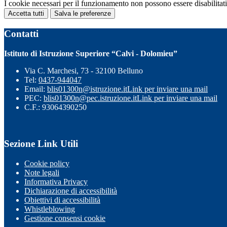
I cookie necessari per il funzionamento non possono essere disabilitati.
Accetta tutti
Salva le preferenze
Contatti
Istituto di Istruzione Superiore “Calvi - Dolomieu”
Via C. Marchesi, 73 - 32100 Belluno
Tel:
0437-944047
Email:
blis01300n@istruzione.it
Link per inviare una mail
PEC:
blis01300n@pec.istruzione.it
Link per inviare una mail
C.F.: 93064390250
Sezione Link Utili
Cookie policy
Note legali
Informativa Privacy
Dichiarazione di accessibilità
Obiettivi di accessibilità
Whistleblowing
Gestione consensi cookie