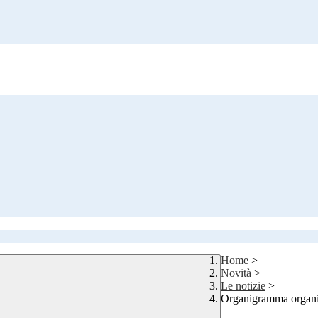
Home
>
Novità
>
Le notizie
>
Organigramma organi