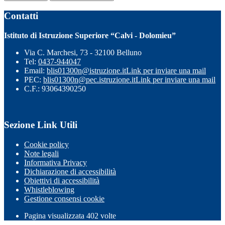
Contatti
Istituto di Istruzione Superiore “Calvi - Dolomieu”
Via C. Marchesi, 73 - 32100 Belluno
Tel:
0437-944047
Email:
blis01300n@istruzione.it
Link per inviare una mail
PEC:
blis01300n@pec.istruzione.it
Link per inviare una mail
C.F.: 93064390250
Sezione Link Utili
Cookie policy
Note legali
Informativa Privacy
Dichiarazione di accessibilità
Obiettivi di accessibilità
Whistleblowing
Gestione consensi cookie
Pagina visualizzata
402
volte