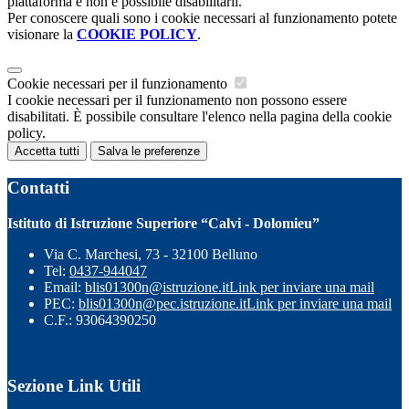
piattaforma e non è possibile disabilitarli.
Per conoscere quali sono i cookie necessari al funzionamento potete
visionare la
COOKIE POLICY
.
Cookie necessari per il funzionamento
I cookie necessari per il funzionamento non possono essere
disabilitati. È possibile consultare l'elenco nella pagina della cookie
policy.
Accetta tutti
Salva le preferenze
Contatti
Istituto di Istruzione Superiore “Calvi - Dolomieu”
Via C. Marchesi, 73 - 32100 Belluno
Tel:
0437-944047
Email:
blis01300n@istruzione.it
Link per inviare una mail
PEC:
blis01300n@pec.istruzione.it
Link per inviare una mail
C.F.: 93064390250
Sezione Link Utili