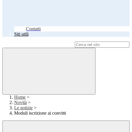
Contatti
Siti utili
Campo di ricerca per le pagine del sito
Home
>
Novità
>
Le notizie
>
Moduli iscrizione ai convitti