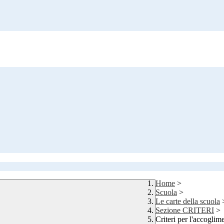
Home
>
Scuola
>
Le carte della scuola
Sezione CRITERI
>
Criteri per l'accoglim