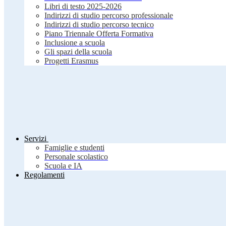
Libri di testo 2025-2026
Indirizzi di studio percorso professionale
Indirizzi di studio percorso tecnico
Piano Triennale Offerta Formativa
Inclusione a scuola
Gli spazi della scuola
Progetti Erasmus
Servizi
Famiglie e studenti
Personale scolastico
Scuola e IA
Regolamenti