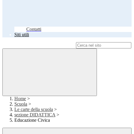
Contatti
Siti utili
Campo di ricerca per le pagine del sito
Home
>
Scuola
>
Le carte della scuola
>
sezione DIDATTICA
>
Educazione Civica