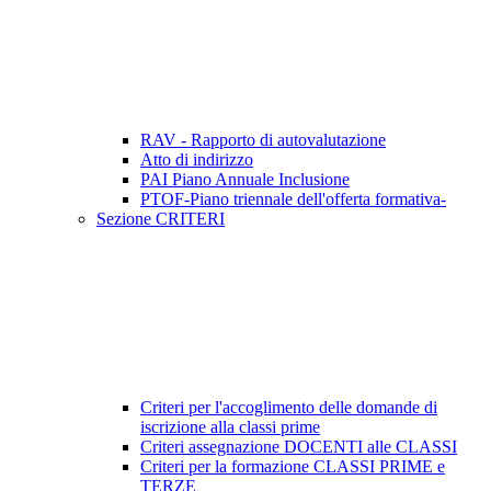
RAV - Rapporto di autovalutazione
Atto di indirizzo
PAI Piano Annuale Inclusione
PTOF-Piano triennale dell'offerta formativa-
Sezione CRITERI
Criteri per l'accoglimento delle domande di
iscrizione alla classi prime
Criteri assegnazione DOCENTI alle CLASSI
Criteri per la formazione CLASSI PRIME e
TERZE