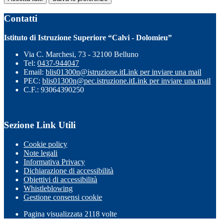
Contatti
Istituto di Istruzione Superiore “Calvi - Dolomieu”
Via C. Marchesi, 73 - 32100 Belluno
Tel:
0437-944047
Email:
blis01300n@istruzione.it
Link per inviare una mail
PEC:
blis01300n@pec.istruzione.it
Link per inviare una mail
C.F.: 93064390250
Sezione Link Utili
Cookie policy
Note legali
Informativa Privacy
Dichiarazione di accessibilità
Obiettivi di accessibilità
Whistleblowing
Gestione consensi cookie
Pagina visualizzata
2118
volte