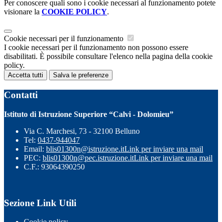
Per conoscere quali sono i cookie necessari al funzionamento potete
visionare la
COOKIE POLICY
.
Cookie necessari per il funzionamento
I cookie necessari per il funzionamento non possono essere
disabilitati. È possibile consultare l'elenco nella pagina della cookie
policy.
Accetta tutti
Salva le preferenze
Contatti
Istituto di Istruzione Superiore “Calvi - Dolomieu”
Via C. Marchesi, 73 - 32100 Belluno
Tel:
0437-944047
Email:
blis01300n@istruzione.it
Link per inviare una mail
PEC:
blis01300n@pec.istruzione.it
Link per inviare una mail
C.F.: 93064390250
Sezione Link Utili
Cookie policy