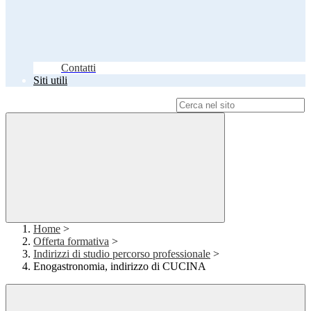
Contatti
Siti utili
Campo di ricerca per le pagine del sito
Home
>
Offerta formativa
>
Indirizzi di studio percorso professionale
>
Enogastronomia, indirizzo di CUCINA