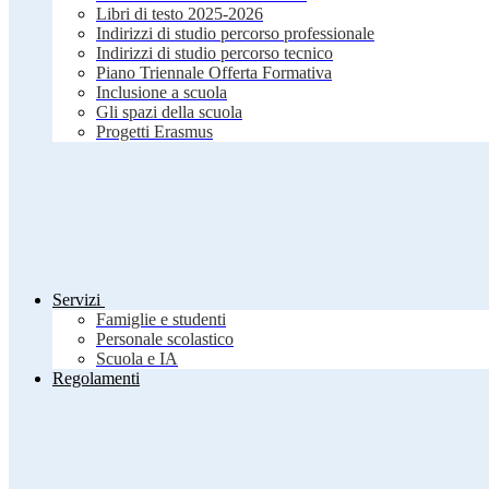
Libri di testo 2025-2026
Indirizzi di studio percorso professionale
Indirizzi di studio percorso tecnico
Piano Triennale Offerta Formativa
Inclusione a scuola
Gli spazi della scuola
Progetti Erasmus
Servizi
Famiglie e studenti
Personale scolastico
Scuola e IA
Regolamenti