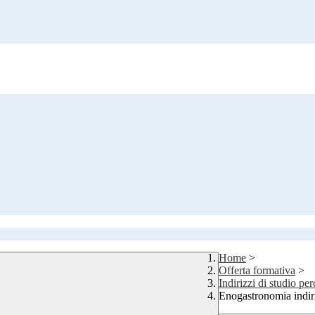
Home
>
Offerta formativa
>
Indirizzi di studio pe
Enogastronomia ind