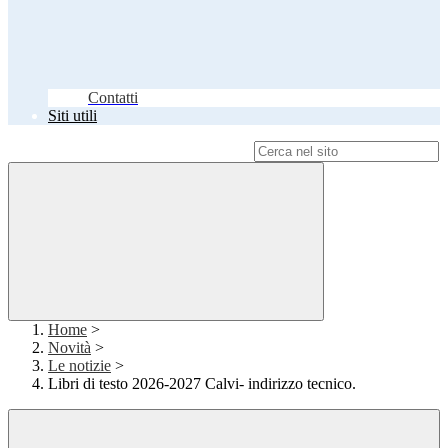
Contatti
Siti utili
Campo di ricerca per le pagine del sito
Home
>
Novità
>
Le notizie
>
Libri di testo 2026-2027 Calvi- indirizzo tecnico.