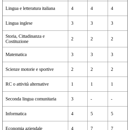
Lingua e letteratura italiana
4
4
4
Lingua inglese
3
3
3
Storia, Cittadinanza e
2
2
2
Costituzione
Matematica
3
3
3
Scienze motorie e sportive
2
2
2
RC o attività alternative
1
1
1
Seconda lingua comunitaria
3
-
-
Informatica
4
5
5
Economia aziendale
4
7
7