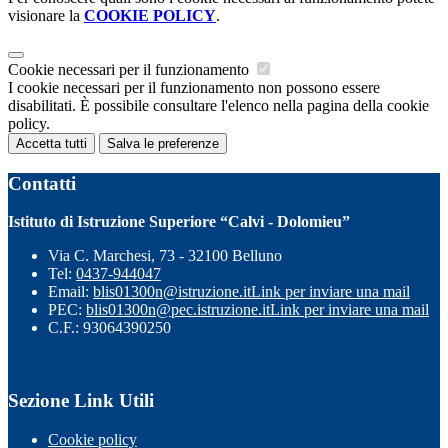
visionare la
COOKIE POLICY
.
Cookie necessari per il funzionamento
I cookie necessari per il funzionamento non possono essere
disabilitati. È possibile consultare l'elenco nella pagina della cookie
policy.
Accetta tutti
Salva le preferenze
Contatti
Istituto di Istruzione Superiore “Calvi - Dolomieu”
Via C. Marchesi, 73 - 32100 Belluno
Tel:
0437-944047
Email:
blis01300n@istruzione.it
Link per inviare una mail
PEC:
blis01300n@pec.istruzione.it
Link per inviare una mail
C.F.: 93064390250
Sezione Link Utili
Cookie policy