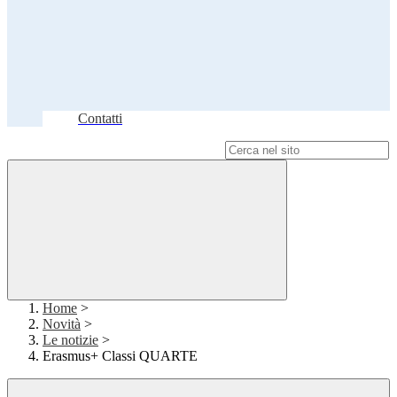
Contatti
Campo di ricerca per le pagine del sito
Home
>
Novità
>
Le notizie
>
Erasmus+ Classi QUARTE