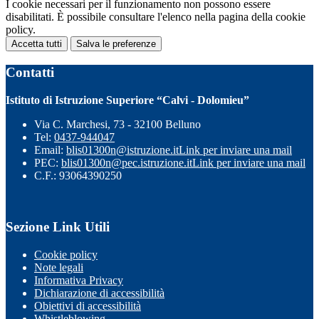
I cookie necessari per il funzionamento non possono essere
disabilitati. È possibile consultare l'elenco nella pagina della cookie
policy.
Accetta tutti
Salva le preferenze
Contatti
Istituto di Istruzione Superiore “Calvi - Dolomieu”
Via C. Marchesi, 73 - 32100 Belluno
Tel:
0437-944047
Email:
blis01300n@istruzione.it
Link per inviare una mail
PEC:
blis01300n@pec.istruzione.it
Link per inviare una mail
C.F.: 93064390250
Sezione Link Utili
Cookie policy
Note legali
Informativa Privacy
Dichiarazione di accessibilità
Obiettivi di accessibilità
Whistleblowing