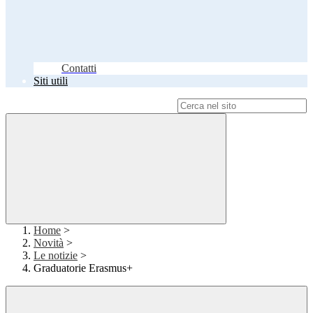
Contatti
Siti utili
Campo di ricerca per le pagine del sito
Home
>
Novità
>
Le notizie
>
Graduatorie Erasmus+