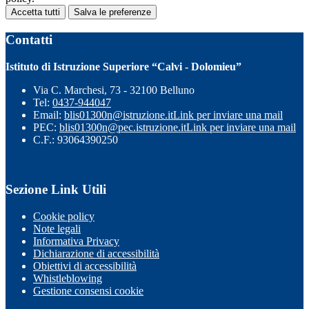
Accetta tutti
Salva le preferenze
Contatti
Istituto di Istruzione Superiore “Calvi - Dolomieu”
Via C. Marchesi, 73 - 32100 Belluno
Tel:
0437-944047
Email:
blis01300n@istruzione.it
Link per inviare una mail
PEC:
blis01300n@pec.istruzione.it
Link per inviare una mail
C.F.: 93064390250
Sezione Link Utili
Cookie policy
Note legali
Informativa Privacy
Dichiarazione di accessibilità
Obiettivi di accessibilità
Whistleblowing
Gestione consensi cookie