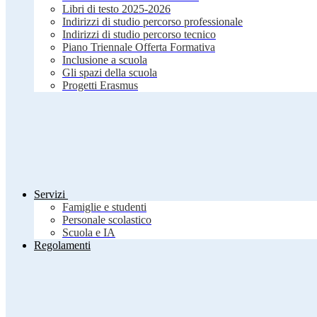
Libri di testo 2025-2026
Indirizzi di studio percorso professionale
Indirizzi di studio percorso tecnico
Piano Triennale Offerta Formativa
Inclusione a scuola
Gli spazi della scuola
Progetti Erasmus
Servizi
Famiglie e studenti
Personale scolastico
Scuola e IA
Regolamenti