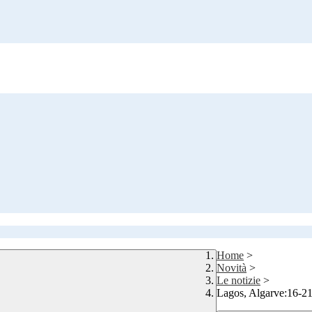
Home
>
Novità
>
Le notizie
>
Lagos, Algarve:16-2