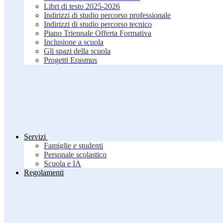
Libri di testo 2025-2026
Indirizzi di studio percorso professionale
Indirizzi di studio percorso tecnico
Piano Triennale Offerta Formativa
Inclusione a scuola
Gli spazi della scuola
Progetti Erasmus
Servizi
Famiglie e studenti
Personale scolastico
Scuola e IA
Regolamenti