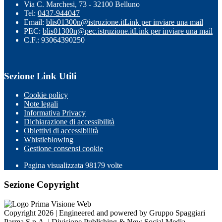
Via C. Marchesi, 73 - 32100 Belluno
Tel:
0437-944047
Email:
blis01300n@istruzione.it
Link per inviare una mail
PEC:
blis01300n@pec.istruzione.it
Link per inviare una mail
C.F.: 93064390250
Sezione Link Utili
Cookie policy
Note legali
Informativa Privacy
Dichiarazione di accessibilità
Obiettivi di accessibilità
Whistleblowing
Gestione consensi cookie
Pagina visualizzata
98179
volte
Sezione Copyright
Copyright 2026 | Engineered and powered by Gruppo Spaggiari
Parma S.p.A. | Divisione Publishing & New Social Media