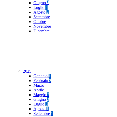
Giugno
4
Luglio
5
Agosto
2
Settembre
Ottobre
Novembre
Dicembre
2025
Gennaio
1
Febbraio
2
Marzo
Aprile
Maggio
2
Giugno
2
Luglio
3
Agosto
1
Settembre
1