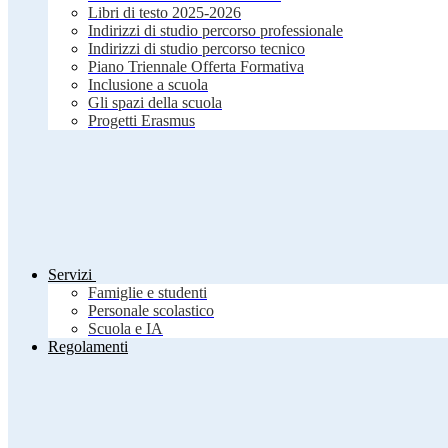
Libri di testo 2025-2026
Indirizzi di studio percorso professionale
Indirizzi di studio percorso tecnico
Piano Triennale Offerta Formativa
Inclusione a scuola
Gli spazi della scuola
Progetti Erasmus
Servizi
Famiglie e studenti
Personale scolastico
Scuola e IA
Regolamenti