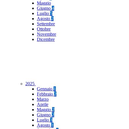
Maggio
Giugno
4
Luglio
5
Agosto
2
Settembre
Ottobre
Novembre
Dicembre
2025
Gennaio
1
Febbraio
2
Marzo
Aprile
Maggio
2
Giugno
2
Luglio
3
Agosto
1