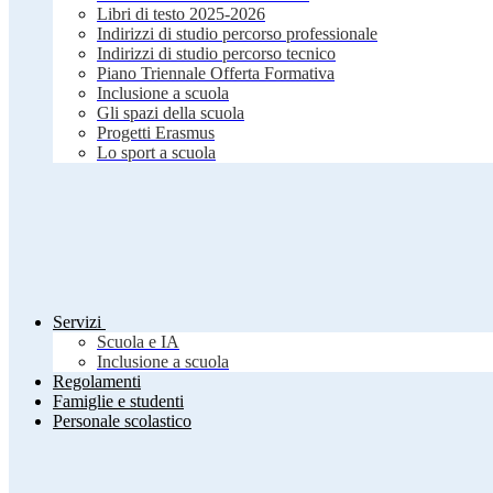
Libri di testo 2025-2026
Indirizzi di studio percorso professionale
Indirizzi di studio percorso tecnico
Piano Triennale Offerta Formativa
Inclusione a scuola
Gli spazi della scuola
Progetti Erasmus
Lo sport a scuola
Servizi
Scuola e IA
Inclusione a scuola
Regolamenti
Famiglie e studenti
Personale scolastico