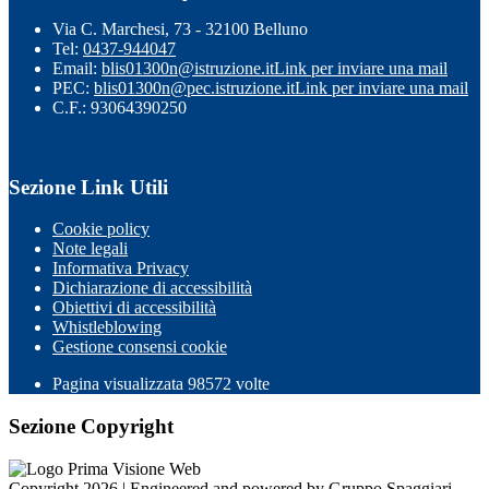
Via C. Marchesi, 73 - 32100 Belluno
Tel:
0437-944047
Email:
blis01300n@istruzione.it
Link per inviare una mail
PEC:
blis01300n@pec.istruzione.it
Link per inviare una mail
C.F.: 93064390250
Sezione Link Utili
Cookie policy
Note legali
Informativa Privacy
Dichiarazione di accessibilità
Obiettivi di accessibilità
Whistleblowing
Gestione consensi cookie
Pagina visualizzata
98572
volte
Sezione Copyright
Copyright 2026 | Engineered and powered by Gruppo Spaggiari