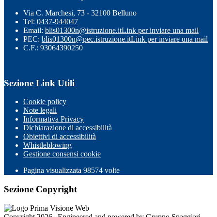
Via C. Marchesi, 73 - 32100 Belluno
Tel:
0437-944047
Email:
blis01300n@istruzione.it
Link per inviare una mail
PEC:
blis01300n@pec.istruzione.it
Link per inviare una mail
C.F.: 93064390250
Sezione Link Utili
Cookie policy
Note legali
Informativa Privacy
Dichiarazione di accessibilità
Obiettivi di accessibilità
Whistleblowing
Gestione consensi cookie
Pagina visualizzata
98574
volte
Sezione Copyright
Copyright 2026 | Engineered and powered by Gruppo Spaggiari